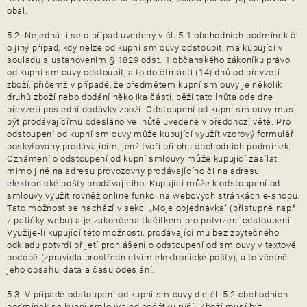
obal.
5.2. Nejedná-li se o případ uvedený v čl. 5.1 obchodních podmínek či
o jiný případ, kdy nelze od kupní smlouvy odstoupit, má kupující v
souladu s ustanovením § 1829 odst. 1 občanského zákoníku právo
od kupní smlouvy odstoupit, a to do čtrnácti (14) dnů od převzetí
zboží, přičemž v případě, že předmětem kupní smlouvy je několik
druhů zboží nebo dodání několika částí, běží tato lhůta ode dne
převzetí poslední dodávky zboží. Odstoupení od kupní smlouvy musí
být prodávajícímu odesláno ve lhůtě uvedené v předchozí větě. Pro
odstoupení od kupní smlouvy může kupující využít vzorový formulář
poskytovaný prodávajícím, jenž tvoří přílohu obchodních podmínek.
Oznámení o odstoupení od kupní smlouvy může kupující zasílat
mimo jiné na adresu provozovny prodávajícího či na adresu
elektronické pošty prodávajícího. Kupující může k odstoupení od
smlouvy využít rovněž online funkci na webových stránkách e-shopu.
Tato možnost se nachází v sekci „Moje objednávka“ (přístupné např.
z patičky webu) a je zakončena tlačítkem pro potvrzení odstoupení.
Využije-li kupující této možnosti, prodávající mu bez zbytečného
odkladu potvrdí přijetí prohlášení o odstoupení od smlouvy v textové
podobě (zpravidla prostřednictvím elektronické pošty), a to včetně
jeho obsahu, data a času odeslání.
5.3. V případě odstoupení od kupní smlouvy dle čl. 5.2 obchodních
podmínek se kupní smlouva od počátku ruší. Zboží musí být