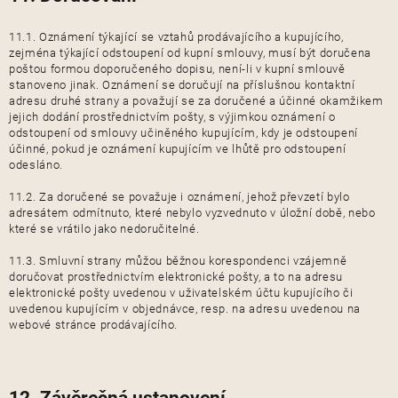
11.1. Oznámení týkající se vztahů prodávajícího a kupujícího,
zejména týkající odstoupení od kupní smlouvy, musí být doručena
poštou formou doporučeného dopisu, není-li v kupní smlouvě
stanoveno jinak. Oznámení se doručují na příslušnou kontaktní
adresu druhé strany a považují se za doručené a účinné okamžikem
jejich dodání prostřednictvím pošty, s výjimkou oznámení o
odstoupení od smlouvy učiněného kupujícím, kdy je odstoupení
účinné, pokud je oznámení kupujícím ve lhůtě pro odstoupení
odesláno.
11.2. Za doručené se považuje i oznámení, jehož převzetí bylo
adresátem odmítnuto, které nebylo vyzvednuto v úložní době, nebo
které se vrátilo jako nedoručitelné.
11.3. Smluvní strany můžou běžnou korespondenci vzájemně
doručovat prostřednictvím elektronické pošty, a to na adresu
elektronické pošty uvedenou v uživatelském účtu kupujícího či
uvedenou kupujícím v objednávce, resp. na adresu uvedenou na
webové stránce prodávajícího.