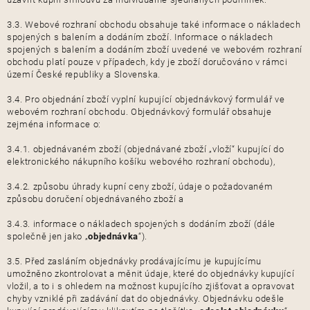
3.3. Webové rozhraní obchodu obsahuje také informace o nákladech
spojených s balením a dodáním zboží. Informace o nákladech
spojených s balením a dodáním zboží uvedené ve webovém rozhraní
obchodu platí pouze v případech, kdy je zboží doručováno v rámci
území České republiky a Slovenska.
3.4. Pro objednání zboží vyplní kupující objednávkový formulář ve
webovém rozhraní obchodu. Objednávkový formulář obsahuje
zejména informace o:
3.4.1. objednávaném zboží (objednávané zboží „vloží“ kupující do
elektronického nákupního košíku webového rozhraní obchodu),
3.4.2. způsobu úhrady kupní ceny zboží, údaje o požadovaném
způsobu doručení objednávaného zboží a
3.4.3. informace o nákladech spojených s dodáním zboží (dále
společně jen jako „
objednávka
“).
3.5. Před zasláním objednávky prodávajícímu je kupujícímu
umožněno zkontrolovat a měnit údaje, které do objednávky kupující
vložil, a to i s ohledem na možnost kupujícího zjišťovat a opravovat
chyby vzniklé při zadávání dat do objednávky. Objednávku odešle