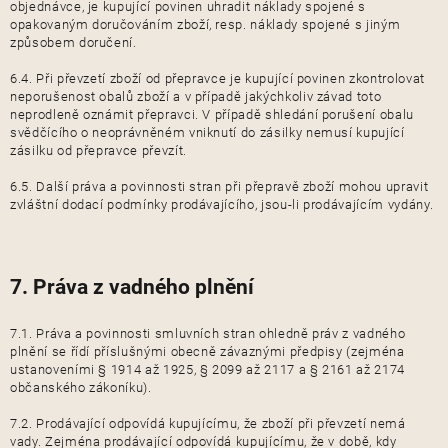
objednávce, je kupující povinen uhradit náklady spojené s
opakovaným doručováním zboží, resp. náklady spojené s jiným
způsobem doručení.
6.4. Při převzetí zboží od přepravce je kupující povinen zkontrolovat
neporušenost obalů zboží a v případě jakýchkoliv závad toto
neprodleně oznámit přepravci. V případě shledání porušení obalu
svědčícího o neoprávněném vniknutí do zásilky nemusí kupující
zásilku od přepravce převzít.
6.5. Další práva a povinnosti stran při přepravě zboží mohou upravit
zvláštní dodací podmínky prodávajícího, jsou-li prodávajícím vydány.
7. Práva z vadného plnění
7.1. Práva a povinnosti smluvních stran ohledně práv z vadného
plnění se řídí příslušnými obecně závaznými předpisy (zejména
ustanoveními § 1914 až 1925, § 2099 až 2117 a § 2161 až 2174
občanského zákoníku).
7.2. Prodávající odpovídá kupujícímu, že zboží při převzetí nemá
vady. Zejména prodávající odpovídá kupujícímu, že v době, kdy