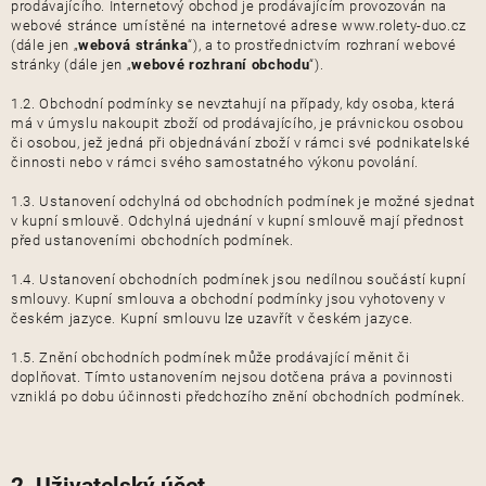
prodávajícího. Internetový obchod je prodávajícím provozován na
webové stránce umístěné na internetové adrese www.rolety-duo.cz
(dále jen „
webová stránka
“), a to prostřednictvím rozhraní webové
stránky (dále jen „
webové rozhraní obchodu
“).
1.2. Obchodní podmínky se nevztahují na případy, kdy osoba, která
má v úmyslu nakoupit zboží od prodávajícího, je právnickou osobou
či osobou, jež jedná při objednávání zboží v rámci své podnikatelské
činnosti nebo v rámci svého samostatného výkonu povolání.
1.3. Ustanovení odchylná od obchodních podmínek je možné sjednat
v kupní smlouvě. Odchylná ujednání v kupní smlouvě mají přednost
před ustanoveními obchodních podmínek.
1.4. Ustanovení obchodních podmínek jsou nedílnou součástí kupní
smlouvy. Kupní smlouva a obchodní podmínky jsou vyhotoveny v
českém jazyce. Kupní smlouvu lze uzavřít v českém jazyce.
1.5. Znění obchodních podmínek může prodávající měnit či
doplňovat. Tímto ustanovením nejsou dotčena práva a povinnosti
vzniklá po dobu účinnosti předchozího znění obchodních podmínek.