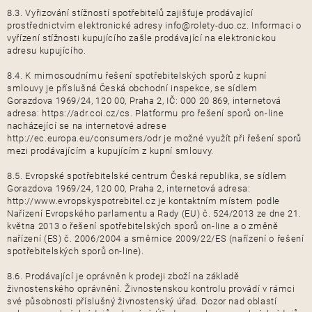
8.3. Vyřizování stížností spotřebitelů zajišťuje prodávající
prostřednictvím elektronické adresy info@rolety-duo.cz. Informaci o
vyřízení stížnosti kupujícího zašle prodávající na elektronickou
adresu kupujícího.
8.4. K mimosoudnímu řešení spotřebitelských sporů z kupní
smlouvy je příslušná Česká obchodní inspekce, se sídlem
Gorazdova 1969/24, 120 00, Praha 2, IČ: 000 20 869, internetová
adresa: https://adr.coi.cz/cs. Platformu pro řešení sporů on-line
nacházející se na internetové adrese
http://ec.europa.eu/consumers/odr je možné využít při řešení sporů
mezi prodávajícím a kupujícím z kupní smlouvy.
8.5. Evropské spotřebitelské centrum Česká republika, se sídlem
Gorazdova 1969/24, 120 00, Praha 2, internetová adresa:
http://www.evropskyspotrebitel.cz je kontaktním místem podle
Nařízení Evropského parlamentu a Rady (EU) č. 524/2013 ze dne 21.
května 2013 o řešení spotřebitelských sporů on-line a o změně
nařízení (ES) č. 2006/2004 a směrnice 2009/22/ES (nařízení o řešení
spotřebitelských sporů on-line).
8.6. Prodávající je oprávněn k prodeji zboží na základě
živnostenského oprávnění. Živnostenskou kontrolu provádí v rámci
své působnosti příslušný živnostenský úřad. Dozor nad oblastí