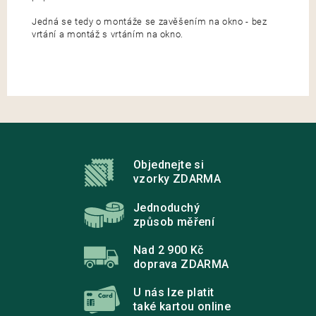
Jedná se tedy o montáže se zavěšením na okno - bez
vrtání a montáž s vrtáním na okno.
Z
á
p
Objednejte si
a
vzorky ZDARMA
t
í
Jednoduchý
způsob měření
Nad 2 900 Kč
doprava ZDARMA
U nás lze platit
také kartou online