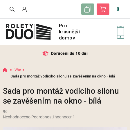
Přejít
Seznam vzorků
Nákupní košík
na
obsah
Doručení do 10 dní
Domů
Vše
Sada pro montáž vodícího silonu se zavěšením na okno - bílá
Sada pro montáž vodícího silonu
se zavěšením na okno - bílá
96
Průměrné
Neohodnoceno
Podrobnosti hodnocení
hodnocení
produktu