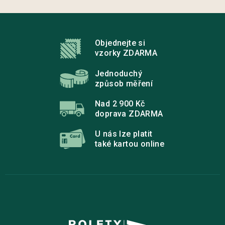
Z
á
p
Objednejte si
a
vzorky ZDARMA
t
í
Jednoduchý
způsob měření
Nad 2 900 Kč
doprava ZDARMA
U nás lze platit
také kartou online