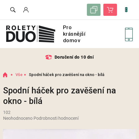
Přejít
Seznam vzorků
Nákupní košík
na
obsah
Doručení do 10 dní
Domů
Vše
Spodní háček pro zavěšení na okno - bílá
Spodní háček pro zavěšení na
okno - bílá
102
Průměrné
Neohodnoceno
Podrobnosti hodnocení
hodnocení
produktu
je