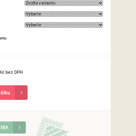
antu
Kč
bez DPH
Měrná
cena:
ARMA