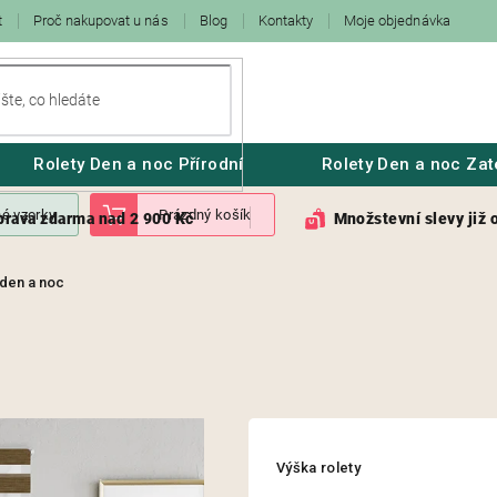
t
Proč nakupovat u nás
Blog
Kontakty
Moje objednávka
Rolety Den a noc Přírodní
Rolety Den a noc Zat
nam
Nákupní
é vzorky
Prázdný košík
prava zdarma nad 2 900 Kč
Množstevní slevy již 
ků
košík
 den a noc
Výška rolety