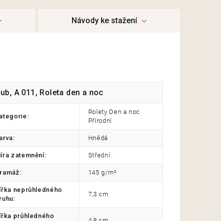
ub, A 011, Roleta den a noc
Rolety Den a noc
ategorie
:
Přírodní
arva
:
Hnědá
íra zatemnění
:
Střední
ramáž
:
145 g/m²
ířka neprůhledného
7,3 cm
ruhu
:
ířka průhledného
4,8 cm