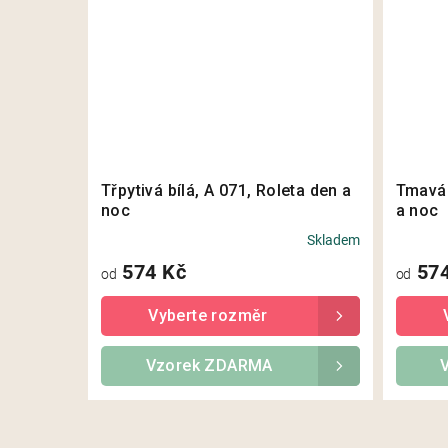
Třpytivá bílá, A 071, Roleta den a
Tmavá 
noc
a noc
Skladem
Průměrné
hodnocení
574 Kč
574
od
od
produktu
je
5,0
z
5
Vzorek ZDARMA
hvězdiček.