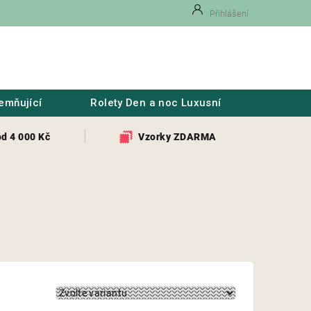
Přihlášení
emňující
Rolety Den a noc Luxusní
Náhradn
od 4 000 Kč
Vzorky ZDARMA