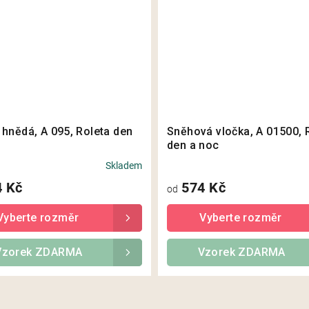
hnědá, A 095, Roleta den
Sněhová vločka, A 01500, 
den a noc
Skladem
Průměrné
hodnocení
 Kč
574 Kč
od
produktu
je
5,0
z
5
Vzorek ZDARMA
Vzorek ZDARMA
hvězdiček.