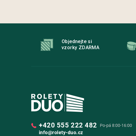
Z
á
p
Objednejte si
a
vzorky ZDARMA
t
í
+420 555 222 482
Po-pá 8:00-16:00
info@rolety-duo.cz