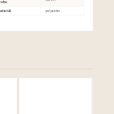
ruhu
:
ateriál
:
polyester