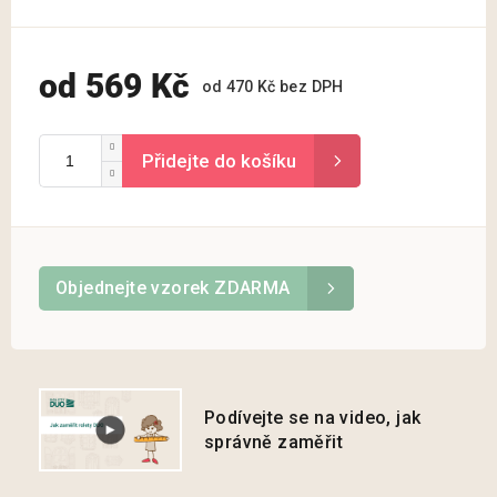
od
569 Kč
od
470 Kč
bez DPH
Měrná
cena:
Objednejte vzorek ZDARMA
Podívejte se na video, jak
správně zaměřit