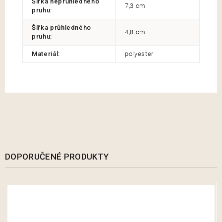
Šířka neprůhledného
7,3 cm
pruhu
:
Šířka průhledného
4,8 cm
pruhu
:
Materiál
:
polyester