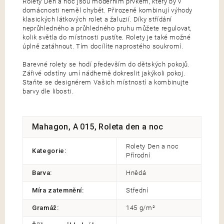
Rolety Den a noc jsou moderním prvkem, který by v
domácnosti neměl chybět. Přirozeně kombinují výhody
klasických látkových rolet a žaluzií. Díky střídání
neprůhledného a průhledného pruhu můžete regulovat,
kolik světla do místnosti pustíte. Rolety je také možné
úplně zatáhnout. Tím docílíte naprostého soukromí.
Barevné rolety se hodí především do dětských pokojů.
Zářivé odstíny umí nádherně dokreslit jakýkoli pokoj.
Staňte se designérem Vašich místností a kombinujte
barvy dle libosti.
Mahagon, A 015, Roleta den a noc
Rolety Den a noc
Kategorie
:
Přírodní
Barva
:
Hnědá
Míra zatemnění
:
Střední
Gramáž
:
145 g/m²