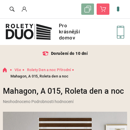
Přejít
Seznam vzorků
Nákupní košík
na
obsah
Doručení do 10 dní
Domů
Vše
Rolety Den a noc Přírodní
Mahagon, A 015, Roleta den a noc
Mahagon, A 015, Roleta den a noc
Průměrné
Neohodnoceno
Podrobnosti hodnocení
hodnocení
produktu
je
0,0
z