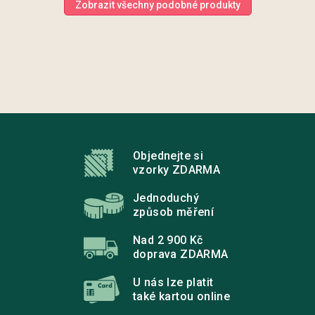
Zobrazit všechny podobné produkty
Z
á
p
Objednejte si
a
vzorky ZDARMA
t
í
Jednoduchý
způsob měření
Nad 2 900 Kč
doprava ZDARMA
U nás lze platit
také kartou online