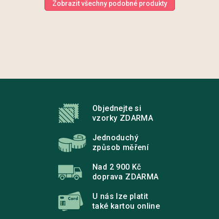
Zobrazit všechny podobné produkty
Z
á
p
Objednejte si
a
vzorky ZDARMA
t
í
Jednoduchý
způsob měření
Nad 2 900 Kč
doprava ZDARMA
U nás lze platit
také kartou online