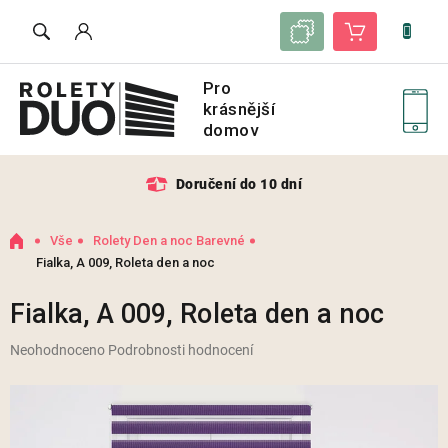
Přejít
Seznam vzorků
Nákupní košík
na
obsah
Doručení do 10 dní
Domů
Vše
Rolety Den a noc Barevné
Fialka, A 009, Roleta den a noc
Fialka, A 009, Roleta den a noc
Průměrné
Neohodnoceno
Podrobnosti hodnocení
hodnocení
produktu
je
0,0
z