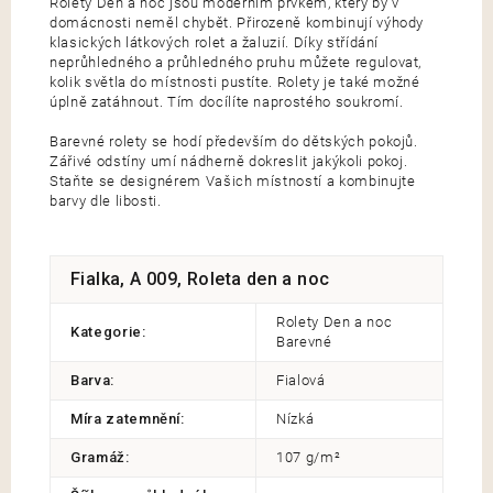
Rolety Den a noc jsou moderním prvkem, který by v
domácnosti neměl chybět. Přirozeně kombinují výhody
klasických látkových rolet a žaluzií. Díky střídání
neprůhledného a průhledného pruhu můžete regulovat,
kolik světla do místnosti pustíte. Rolety je také možné
úplně zatáhnout. Tím docílíte naprostého soukromí.
Barevné rolety se hodí především do dětských pokojů.
Zářivé odstíny umí nádherně dokreslit jakýkoli pokoj.
Staňte se designérem Vašich místností a kombinujte
barvy dle libosti.
Fialka, A 009, Roleta den a noc
Rolety Den a noc
Kategorie
:
Barevné
Barva
:
Fialová
Míra zatemnění
:
Nízká
Gramáž
:
107 g/m²