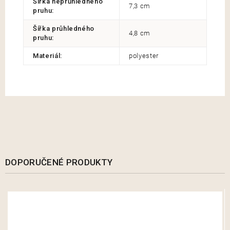
Šířka neprůhledného
7,3 cm
pruhu
:
Šířka průhledného
4,8 cm
pruhu
:
Materiál
:
polyester