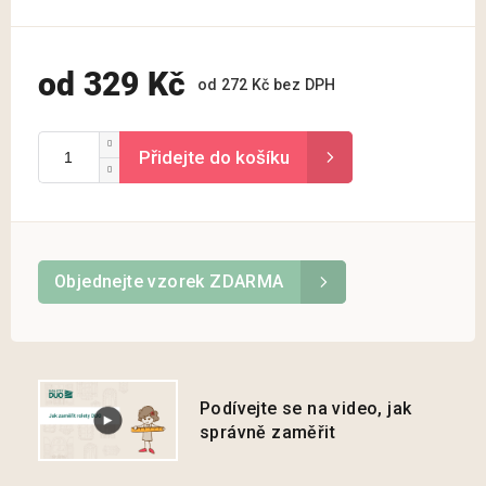
od
329 Kč
od
272 Kč
bez DPH
Měrná
cena:
Objednejte vzorek ZDARMA
Podívejte se na video, jak
správně zaměřit